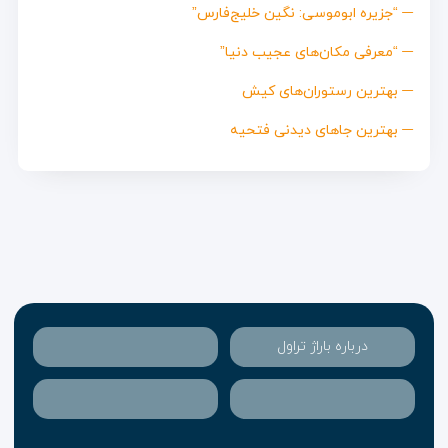
“جزیره ابوموسی: نگین خلیج‌فارس”
“معرفی مکان‌های عجیب دنیا”
بهترین رستوران‌های کیش
بهترین جاهای دیدنی فتحیه
درباره باراژ تراول