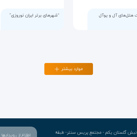
 هتل‌های آل و یوآل
“شهرهای برتر ایران نوروزی”
موارد بیشتر
ن- نبش گلستان یکم - مجتمع پریس سنتر- طبقه
اطلاع از رویدادها