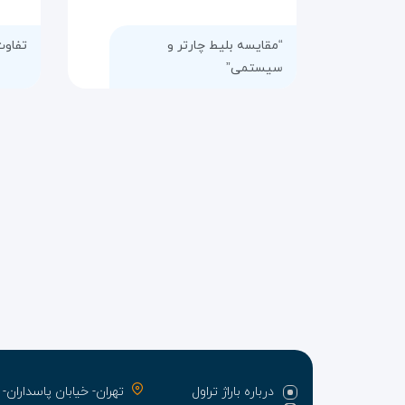
“مقایسه بلیط چارتر و
تفاوت
سیستمی”
درباره باراژ تراول
تهران- خیابان پاسدارا