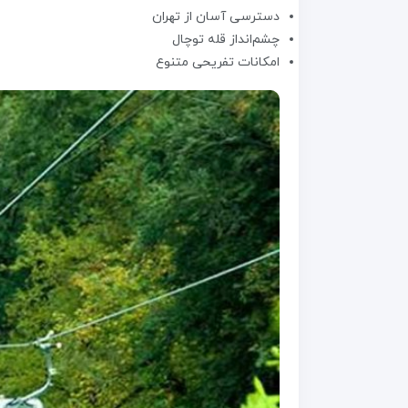
دسترسی آسان از تهران
چشم‌انداز قله توچال
امکانات تفریحی متنوع