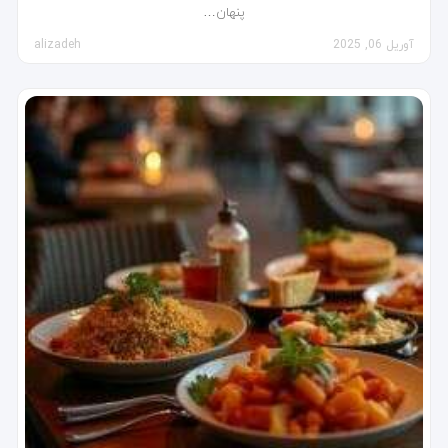
پنهان…
آوریل 06, 2025
alizadeh