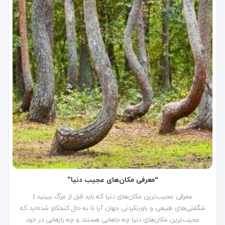
برنامه‌ریزی سفر خود استفاده کنید.
برای کسب اطلاعات بیشتر با کارشناسان ما با
تلفن
02138479
تماس حاصل فرمایید.
“معرفی مکان‌های عجیب دنیا”
معرفی عجیب‌ترین مکان‌های دنیا که باید قبل از مرگ ببینید |
شگفتی‌های طبیعی و باورنکردنی جهان آیا تا به حال کنجکاو شده‌اید که
عجیب‌ترین مکان‌های دنیا چه جاهایی هستند و چه رازهایی در خود