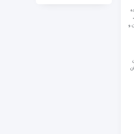
ده
ن و
ان