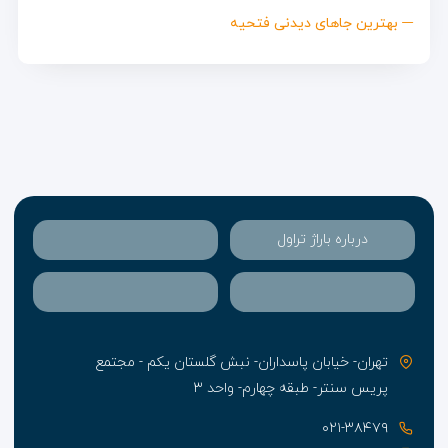
بهترین جاهای دیدنی فتحیه
درباره باراژ تراول
تهران- خیابان پاسداران- نبش گلستان یکم - مجتمع
پریس سنتر- طبقه چهارم- واحد ۳
۰۲۱-۳۸۴۷۹