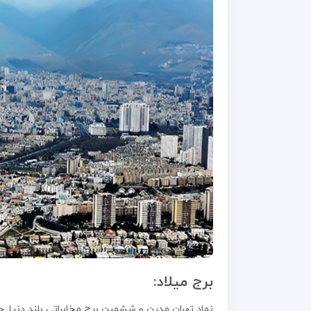
برج میلاد:
نماد تهران مدرن و ششمین برج مخابراتی بلند دنیا. چش