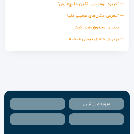
“جزیره ابوموسی: نگین خلیج‌فارس”
“معرفی مکان‌های عجیب دنیا”
بهترین رستوران‌های کیش
بهترین جاهای دیدنی فتحیه
درباره باراژ تراول