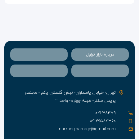
اقامت در هتل، فراموش نکنید به مناطق دیدنی طبیعی و
تاریخی، مراکز خرید، و اسکله ماهی‌گیری شهر سر بزنید و
دیدن کنید. رزرو آنلاین اتاق و سوئیت در
هتل لاله چابهار
از سایت اسنپ‌تریپ با چند کلیک ساده و با تخفیف، کامل
می‌شود.
درباره باراژ تراول
تهران- خیابان پاسداران- نبش گلستان یکم - مجتمع
پریس سنتر- طبقه چهارم- واحد ۳
۰۲۱-۳۸۴۷۹
۰۹۱۲۹۵۸۴۳۶۰
markting.barrage@gmail.com