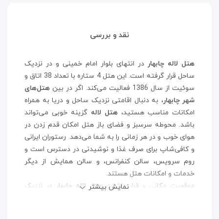
نقد و بررسی
هتل لاله چابهار
در انتهای بلوار امام خمینی و در نزدیک
ساحل قرار گرفته است. این هتل 4 ستاره با تعداد 38 اتاق و
سوئیت از سال 1386 فعالیت می‌کند. اگر در بین
هتل‌های
شهر چابهار
، به دنبال اقامتی نزدیک ساحل و دریا به همراه
امکانات مناسب هستید،
هتل لاله
گزینه خوبی می‌تواند
باشد. محوطه‌ سرسبز و فضای باز هتل امکان قدم زدن در
هوای خوب و در هر زمانی را به شما می‌دهد. رستوران ایرانی
و کافی‌شاپ برای صرف غذا و نوشیدنی در دسترس است و
روم سرویس، سالن کنفرانس، و سالن همایش از دیگر
خدمات و امکانات هتل هستند.
موقعیت مکانی و قرار داشتن
هتل لاله چابهار
در نزدیک
نمایش بیشتر
ساحل و پارک الغدیر، و همچنین دسترسی راحت به مرکز
شهر، از مزایای این هتل هستند. در زمان سفر به چابهار و