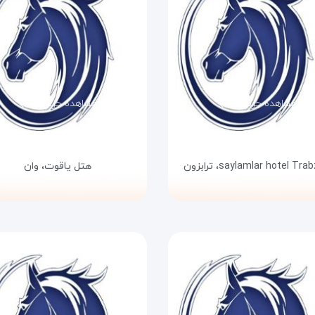
مشاهده جزئیات
مشاهده جزئیات
saylamlar hotel Trab
ترابزون
هتل یاقوت،
وان