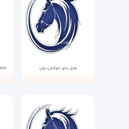
مشاهده جزئیات
هتل مای دلوکس،
وان
zon،