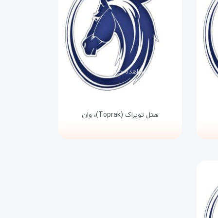
مشاهده جزئیات
هتل توپراک (Toprak)،
وان