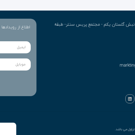
ن- نبش گلستان یکم - مجتمع پریس سنتر- طبقه
اطلاع از رویدادها
marktin
راول می باشد.