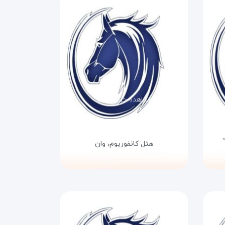
مشاهده جزئیات
هتل کانفوریوم،
وان