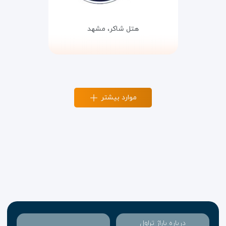
هتل شاکر،
مشهد
موارد بیشتر
درباره باراژ تراول