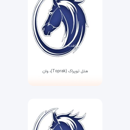
مشاهده جزئیات
هتل توپراک (Toprak)،
وان