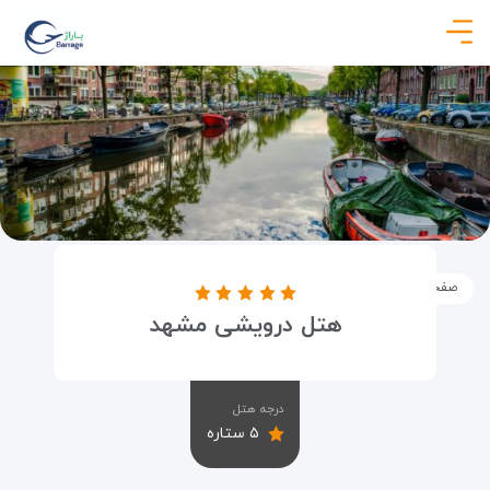
صفحه نخست
اماکن
اقامتگاه ها
هتل درویشی مشهد
هتل درویشی مشهد
درجه هتل
۵ ستاره