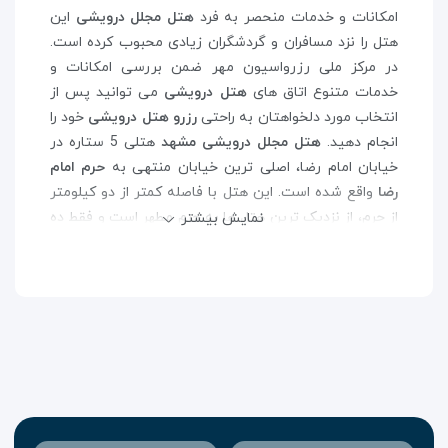
امکانات و خدمات منحصر به فرد
هتل مجلل درویشی
این
هتل را نزد مسافران و گردشگران زیادی محبوب کرده است.
در مرکز ملی رزرواسیون مهر ضمن بررسی امکانات و
خدمات متنوع اتاق های
هتل درویشی
می توانید پس از
انتخاب مورد دلخواهتان به راحتی
رزرو هتل درویشی
خود را
انجام دهید.
هتل مجلل درویشی مشهد
هتلی 5 ستاره در
خیابان امام رضا، اصلی ترین خیابان منتهی به
حرم امام
رضا
واقع شده است. این هتل با فاصله کمتر از دو کیلومتر
از حرم، از نزدیک ترین هتل ها به حرم مطهر است و فقط ده
نمایش بیشتر
دقیقه پیاده به آن راه دارد.
هتل درویشی
با 25 طبقه از مرتفع ترین ساختمان های
مشهد
است. این هتل را می توان مرتفع ترین مرکز اقامتی
ایران و تنها هتل آتریوم شرق کشور دانست.
هتل
درویشی
بالاترین استاندارد های کیفی سازه و ساختمان را
دارد و به همین دلیل به عنوان بنای برگزیده در جشنواره
بنای برتر در سه بخش سازه، معماری و شهرسازی شده
است.