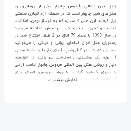
هتل بین المللی فردوس چابهار
یکی از رویایی‌ترین
هتل‌های شهر چابهار
است که در منطقه آزاد تجاری صنعتی
قرار گرفته. این هتل 4 ستاره که به نوساز بودن، امکانات
مناسب و مجهز، و برخورد خوب پرسنلش شناخته می‌شود
در سال 1393 با تعداد 79 اتاق در 2 طبقه افتتاح شد. در
رستوران هتل انواع غذاهای ایرانی و فرنگی را می‌توانید
سفارش دهید و در کافی‌شاپ فضای باز یا چایخانه سنتی
آن برای یک نوشیدنی و استراحت سر بزنید. در اتاق‌های
دلباز و روشن
هتل بین المللی فردوس چابهار
اقامت آرامی
را سپری خواهید کرد و به روم سرویس، فضای بازی
کودکان، و فضای سبز هم دسترسی دارید.
نمایش بیشتر
از محل اقامتتان تا ساحل و دریا حدود 15 دقیقه پیاده
فاصله است و تا مراکز خرید چابهار 10 دقیقه با خودرو طول
می‌کشد. برای بازدید از قلعه پرتغالی‌ها که یکی از جاهای
دیدنی چابهار است، به 10 دقیقه رانندگی از
هتل بین
المللی فردوس چابهار
نیاز دارید. کافه و رستوران‌های
متنوعی را در چابهار برای صرف غذا و نوشیدنی می‌توانید
پیدا کنید و از هتل تا فرودگاه چابهار 30 دقیقه با خودرو