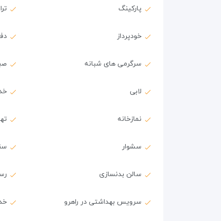
پارکینگ
ترا
خودپرداز
دف
سرگرمی های شبانه
صب
لابی
خد
نمازخانه
ته
سشوار
سن
سالن بدنسازی
رس
سرویس بهداشتی در راهرو
خدم