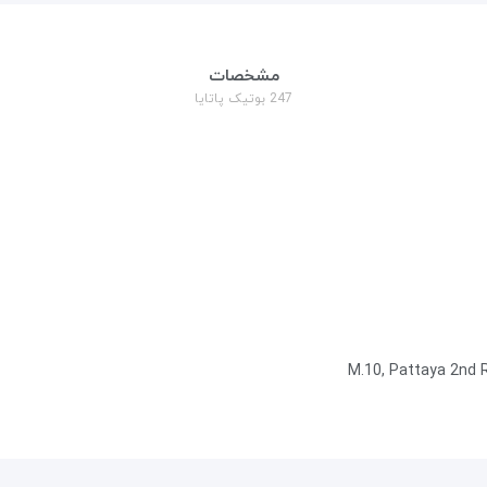
مشخصات
247 بوتیک پاتایا