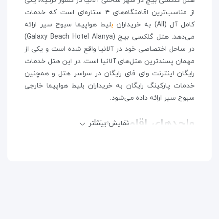
هتل گلکسی بیچ در شهر ساحلی آلانیا در کشور ترکیه، یکی
از مناسب‌ترین اقامتگاه‌های ۴ ستاره‌ای است که خدمات
کامل آل (All) به خریداران
ب
لیط هواپیما سبوح سیر ارائه
می‌دهد. هتل گلکسی بیچ (Galaxy Beach Hotel Alanya)
در ساحل اختصاصی خود در آلانیا واقع شده است و یکی از
مهمان پسندترین هتل‌های آلانیا است. در این هتل خدمات
رایگان اینترنت وای فای رایگان در سراسر هتل و همچنین
خدمات پارکینگ رایگان به خریداران بلیط هواپیما خارجی
سبوح سیر ارائه داده می‌شود.
واحدهای اقامتی هتل
نمایش بیشتر
تمام اتاق‌های مهمان در هتل گلکسی بیچ آلانیا دارای
سیستم تهویه مطبوع، تلویزیون‌های ماهواره‌ای، مینی بار،
سرویس بهداشتی خصوصی و دوش حمام هستند. همچنین،
اتاق‌ها از منظره زیبا و دلنشین دریا مدیترانه و یا استخر
هتل گلکسی بیچ برخوردار هستند که از بالکن اتاق‌ها قابل
مشاهده بوده و حس آرامش بخشی دارد.