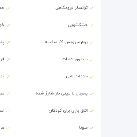
ترانسفر فرودگاهی
حم
خشکشویی
خود
روم سرویس 24 ساعته
پذیرش
صندوق امانات
فر
خدمات لابی
نما
یخچال با مینی بار شارژ شده
سش
اتاق بازی برای کودکان
اس
سونا
ماس