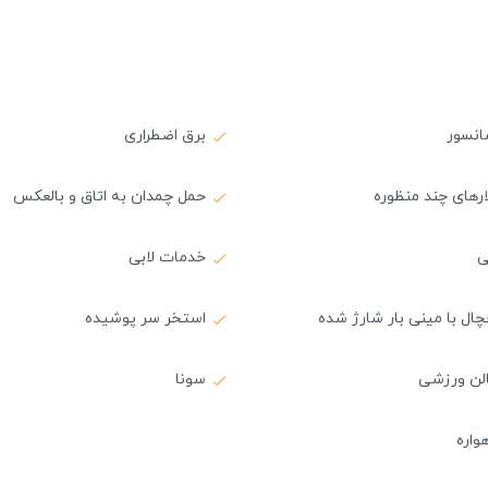
انسور
برق اضطراری
ارهای چند منظوره
حمل چمدان به اتاق و بالعکس
ی
خدمات لابی
ال با مینی بار شارژ شده
استخر سر پوشیده
لن ورزشی
سونا
واره