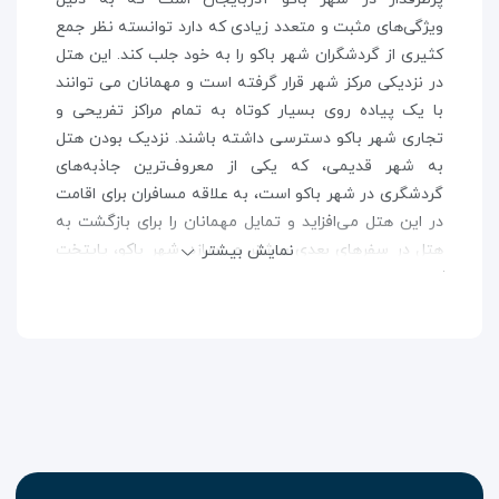
ویژگی‌های مثبت و متعدد زیادی که دارد توانسته نظر جمع
کثیری از گردشگران شهر باکو را به خود جلب کند. این هتل
در نزدیکی مرکز شهر قرار گرفته است و مهمانان می توانند
با یک پیاده روی بسیار کوتاه به تمام مراکز تفریحی و
تجاری شهر باکو دسترسی داشته باشند. نزدیک بودن هتل
به شهر قدیمی، که یکی از معروف‌ترین جاذبه‌های
گردشگری در شهر باکو است، به علاقه مسافران برای اقامت
در این هتل می‌افزاید و تمایل مهمانان را برای بازگشت به
هتل در سفر‌های بعدی بیشتر می‌سازد. شهر باکو، پایتخت
نمایش بیشتر
کشور آذربایجان و یکی از زیباترین و پرجمعیت‌ترین
شهر‌های این کشور به شمار می رود. این شهر که در ساحل
زیبای دریای خزر قرار گرفته با داشتن بناهای تاریخی بسیار
زیبا و برگزاری فستیوال‌ها و جشن‌های محلی گوناگون،
بخش زیادی از صنعت گردشگری کشور آذربایجان را اداره
می‌کند. اگر شما نیز مایل به سفر به شهر باکو و گشت و
گذار در زیبایی‌های آن هستید، تنها کافی است با تهیه
بلیط هواپیما
به این شهر زیبا سفر کنید و با اقامت در