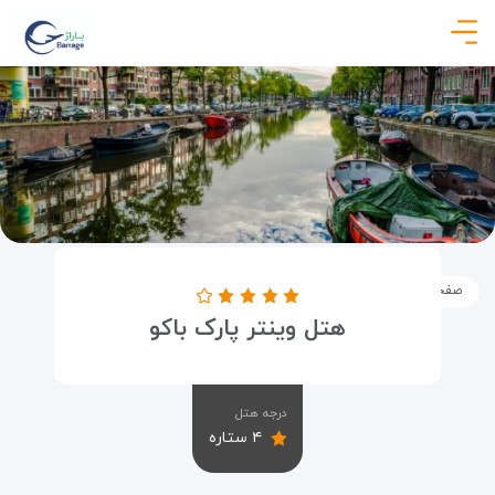
صفحه نخست
اماکن
اقامتگاه ها
هتل وینتر پارک باکو
هتل وینتر پارک باکو
درجه هتل
۴ ستاره