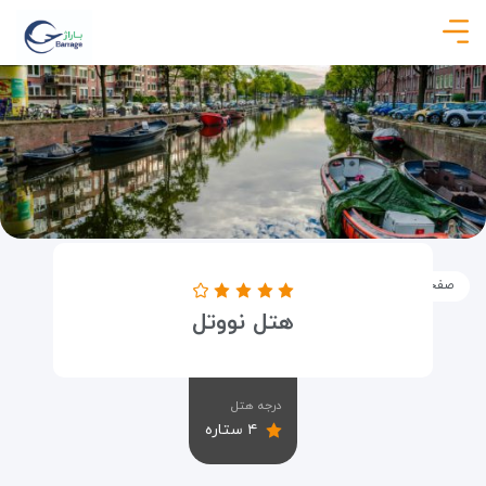
صفحه نخست
اماکن
اقامتگاه ها
هتل نووتل
هتل نووتل
درجه هتل
۴ ستاره