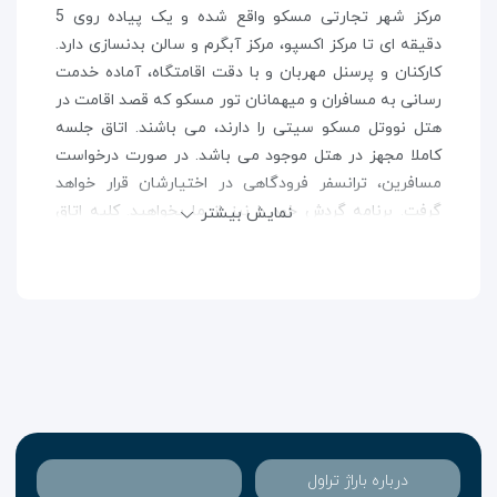
مرکز شهر تجارتی مسکو واقع شده و یک پیاده روی 5
دقیقه ای تا مرکز اکسپو، مرکز آبگرم و سالن بدنسازی دارد.
کارکنان و پرسنل مهربان و با دقت اقامتگاه، آماده خدمت
رسانی به مسافران و میهمانان تور مسکو که قصد اقامت در
هتل نووتل مسکو سیتی را دارند، می باشند. اتاق جلسه
کاملا مجهز در هتل موجود می باشد. در صورت درخواست
مسافرين، ترانسفر فرودگاهی در اختيارشان قرار خواهد
گرفت. برنامه گردش خود را نيز از ما بخواهيد. کلیه اتاق
نمایش بیشتر
های این مجموعه نیز شامل: سیستم تهویه مطبوع،
دکوراسیون زیبا، طراحی فضای داخلی با نقاشی های ریگی،
مینی کافه، کمد لباس، کتری برقی، یک تلویزیون صفحه
تخت همراه با کانال های ماهواره ای، یک حمام خصوصی
همراه با دوش اختصاصی و حوله، دمپایی، سرویس
بهداشتی، سشوار و لوازم آرایش می باشند. موقعیت این
هتل، دسترسی به اماکن توریستی را آسان ساخته است.
گردشگران تور روسیه که در این اقامتگاه اسگان نموده اند،
می توانند در حمام بخار ترکی و سونا، مدتی را با آرامش
درباره باراژ تراول
سپری کنند. اين مجموعه با داشتن فروشگاه هاي متعدد به