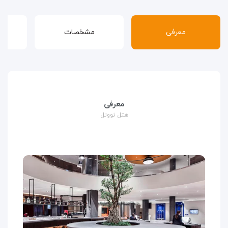
معرفی
مشخصات
قوا
معرفی
هتل نووتل