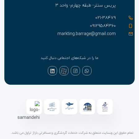
مجتمع پارادایس پاتونگ
پریس سنتر- طبقه چهارم- واحد ۳
400 متر
۰۲۱-۳۸۴۷۹
۰۹۱۲۹۵۸۴۳۶۰
استادیوم بوکس پاتونگ
markting.barrage@gmail.com
500 متر
ما را در شبکه‌های اجتماعی دنبال کنید
جاده بنگلادش
700 متر
پیاده روی بنانا
900 متر
استار باکس ساحل پاتونگ
تمام حقوق این وبسایت متعلق به شرکت خدمات گردشگری و مسافرتی باراژ تراول می باشد.
1.2 کیلومتر