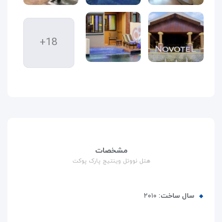
+18
مشخصات
هتل نووتل وینتیج پارک پوکت
سال ساخت:
۲۰۱۰