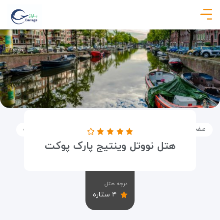
صفحه نخست
اماکن
اقامتگاه ها
هتل نووتل وینتیج پارک پوکت
هتل نووتل وینتیج پارک پوکت
درجه هتل
۴ ستاره