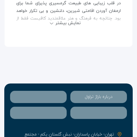
در قلب زیبایی های طبیعت گرمسیری پذیرای شما برای
ارمغان آوردن اقامتی شیرین، دلنشین و بی تکرار خواهد
بود. چنانچه به فرهنگ و هنر علاقمندید کافیست فقط از
نمایش بیشتر
هتل خارج شوید تا به منطقه پرهیاهوی پاتونگ محل قرار
گرفتن جاذبه های متعدد برسید. این هتل به ارائه برترین
امکانات رفاهی و خدمات میهمان نوازی در حد استاندارهای
بین المللی مفتخر است، هتلی لوکس که با هیجاناتی وافر
در انتظار شماست.
فاصله از سایر مکان ها
درباره باراژ تراول
بیمارستان پاتونگ
300 متر
تهران- خیابان پاسداران- نبش گلستان یکم - مجتمع