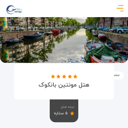
صفحه نخست
اماکن
اقامتگاه ها
هتل مونتین بانکوک
هتل مونتین بانکوک
درجه هتل
۵ ستاره