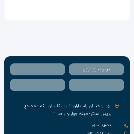
برای شما میهمانان گرامی آرزومند است.
درباره باراژ تراول
تهران- خیابان پاسداران- نبش گلستان یکم - مجتمع
پریس سنتر- طبقه چهارم- واحد ۳
۰۲۱-۳۸۴۷۹
۰۹۱۲۹۵۸۴۳۶۰