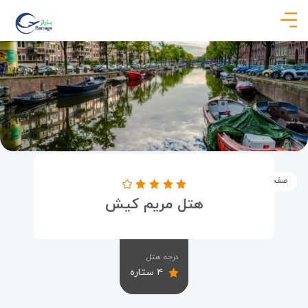
صفحه نخست
اماکن
اقامتگاه ها
هتل مریم کیش
هتل مریم کیش
درجه هتل
۴ ستاره