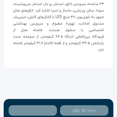
۲۴ ساعته، سرویس اتاق، استخر رو باز، استخر سرپوشیده،
سونا، سالن ورزشی، ماساژ و اسپا اشاره کرد. اتاق‌های هتل
مجهز به تلویزیون ۴۷ اینچ LED با کانال‌های کابلی، مینی‌بار،
صندوق امانات، تهویه مطبوع و سرویس بهداشتی
اختصاصی با سشوار هستند. فاصله هتل از
فرودگاه بین‌المللی لارناکا ۶۷.۵ کیلومتر، از صومعه سنت
بارناباس ۳۳.۵ کیلومتر و از قلعه کانتارا ۳۱.۹ کیلومتر فاصله
دارد.
درباره باراژ تراول