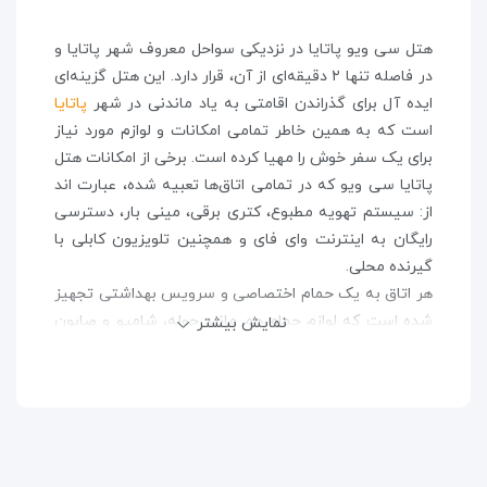
هتل سی ویو پاتایا در نزدیکی سواحل معروف شهر پاتایا و
در فاصله تنها ۲ دقیقه‌ای از آن، قرار دارد. این هتل گزینه‌ای
ایده آل برای گذراندن اقامتی به یاد ماندنی در شهر
پاتایا
است که به همین خاطر تمامی امکانات و لوازم مورد نیاز
برای یک سفر خوش را مهیا کرده است. برخی از امکانات هتل
پاتایا سی ویو که در تمامی اتاق‌ها تعبیه شده، عبارت اند
از: سیستم تهویه مطبوع، کتری برقی، مینی بار، دسترسی
رایگان به اینترنت وای فای و همچنین تلویزیون کابلی با
گیرنده محلی.
هر اتاق به یک حمام اختصاصی و سرویس بهداشتی تجهیز
شده است که لوازم حمام هم مانند حوله، شامپو و صابون
نمایش بیشتر
نیز در آن موجود است. علاوه بر این، تمامی اتاق‌ها دارای
یک بالکن مجزا هستند که چشم انداز دیدنی از شهر را در
اختیار مسافران قرار می‌دهد.
پذیرش هتل سی ویو به صورت ۲۴ ساعته آماده خدمت
رسانی به مسافران است. علاوه بر این تسلط کارمندان این
بخش به زبان انگلیسی هم سبب شده است تا نگرانی