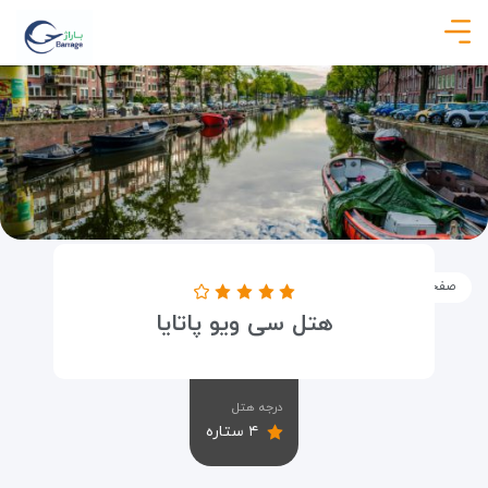
صفحه نخست
اماکن
اقامتگاه ها
هتل سی ویو پاتایا
هتل سی ویو پاتایا
درجه هتل
۴ ستاره