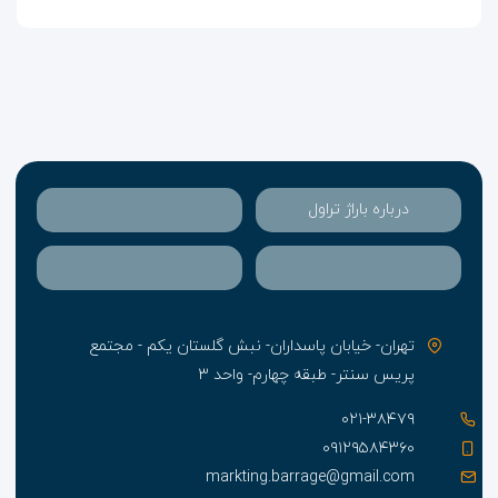
ماله در اکثر نقاط خود دارای اغلب ویژگی های منطقه ای برای
جذب افرادی که به دنبال مقاصد مختلف تفریحی-سرگرمی،
فرهنگی، تاریخی، و تجاری-بازرگانی هستند، می باشد.
همین امر موجب شده سالانه گردشگران بسیاری
تور ماله
را
به عنوان مقصد سفر خود انتخاب کنند. اگر شما نیز قصد
سفر با ماله به این منطقه را دارید می توانید برای اقامت
خود هتل (Sala Boutique ) را انتخاب نمایید. ماله دارای
انواع جاذبه های طبیعی، جاذبه های فرهنگی و جاذبه های
درباره باراژ تراول
ویژه می باشد که می تواند هر گردشگری را مجذوب خود
کند.
تهران- خیابان پاسداران- نبش گلستان یکم - مجتمع
پریس سنتر- طبقه چهارم- واحد ۳
۰۲۱-۳۸۴۷۹
۰۹۱۲۹۵۸۴۳۶۰
markting.barrage@gmail.com