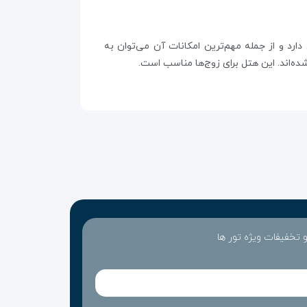
Riverside Gard یک هتل چهار ستاره لوکس در شهر نامشخص واقع در کشور قبرس است. این هتل ۸۴ اتاق دارد و از جمله مهم‌ترین امکانات آن می‌توان به
شده‌اند. این هتل برای زوج‌ها مناسب است.
 و تخفیفات ویژه تور ها