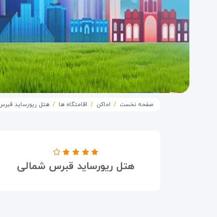
صفحه نخست
اماکن
اقامتگاه ها
هتل ریورساید قبرس
درجه هتل
هتل ریورساید قبرس شمالی
۴ ستاره