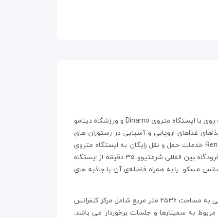
این هتل در سال ۲۰۱۰ ساخته شده، دارای ۳۶۶ اتاق در ۱۵ طبقه و در شمال مرکز شهر مسکو واقع شده و در فاصله ۱۰ دقیقه پیاده روی با ایستگاه متروی Dinamo و ورزشگاه دینامو
و صبحانه کامل بوفه و انواع غذاهای غذاهای اروپایی و آسیایی در رستوران های
هتل ارائه می شود. سوشی، سالاد و وعده های غذایی سبک نیز ارائه می گردد. هتل رنسانس مسکو Renaissance Moscow Hotel خدمات حمل و نقل رایگان به ایستگاه متروی
Okhotny Ryad ارائه می دهد و میدان سرخ در فاصله کوتاهی از آن قرار دارد. ایستگاه قطار بلوروسکی در ۲ کیلومتری است و فرودگاه بین المللی شرمتیوو ۳۵ دقیقه از ایستگاه
هتل رنسانس مسکو را به همراه فاصله‌ی آن با جاذبه های
امکانات برگزاری رویدادها در فضایی به مساحت ۲۵۳۶ متر مربع شامل مرکز کنفرانس
 مربوط به سمینارها و جلسات برخوردار می باشد.