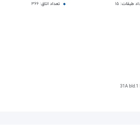
اد طبقات:
۱۵
تعداد اتاق:
۳۶۶
31A bld.1