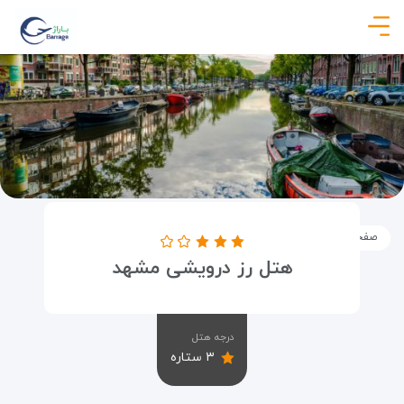
صفحه نخست
اماکن
اقامتگاه ها
هتل رز درویشی مشهد
هتل رز درویشی مشهد
درجه هتل
۳ ستاره