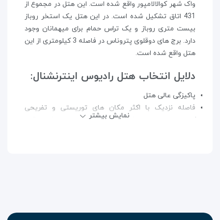
واک شهر کوالالامپور واقع شده است. این هتل در مجموع از
431 اتاق تشکیل شده است. در این هتل یک استخر روباز
بیست متری روباز و یک تراس حمام برای میهمانان وجود
دارد. برج های دوقلوی پتروناس در فاصله 3 کیلومتری از این
هتل واقع شده است.
دلایل انتخاب هتل رادیوس اینترنشنال:
پاکیزگی عالی هتل
فاصله نزدیک با اکثر مکان های توریستی و تفریحی
نمایش بیشتر
کوالالامپور، باعث صرفه جویی در زمان و هزینه رفت و آمد
شما می گردد.
وجود پرسنل مجرب، با اخلاق و دوره دیده