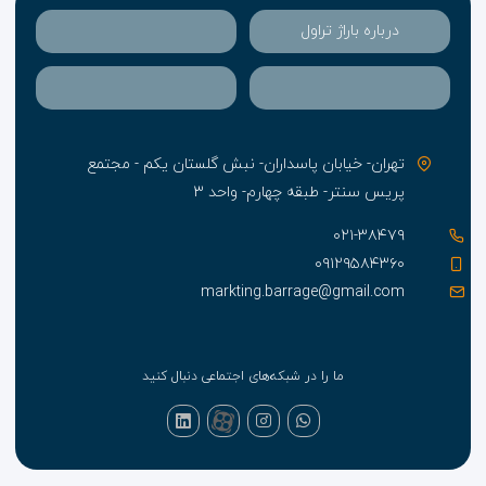
درباره باراژ تراول
تهران- خیابان پاسداران- نبش گلستان یکم - مجتمع
پریس سنتر- طبقه چهارم- واحد ۳
۰۲۱-۳۸۴۷۹
۰۹۱۲۹۵۸۴۳۶۰
markting.barrage@gmail.com
ما را در شبکه‌های اجتماعی دنبال کنید