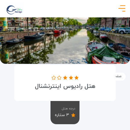
صفحه نخست
اماکن
اقامتگاه ها
هتل رادیوس اینترنشنال
هتل رادیوس اینترنشنال
درجه هتل
۳ ستاره