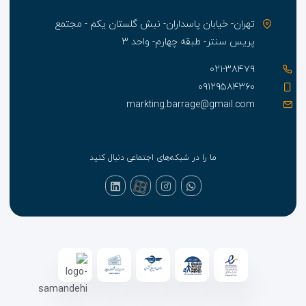
فرودگاه ارجح برای The Burrard ونکوور، BC (YVR-Vancouver Intl.) است.
تهران- خیابان پاسداران- نبش گلستان یکم - مجتمع
پریس سنتر- طبقه چهارم- واحد ۳
۰۲۱-۳۸۴۷۹
۰۹۱۲۹۵۸۴۳۶۰
markting.barrage@gmail.com
ما را در شبکه‌های اجتماعی دنبال کنید