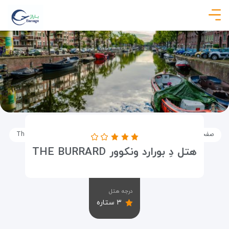
صفحه نخست
اماکن
اقامتگاه ها
هتل دِ بورارد ونکوور The Burrard
هتل دِ بورارد ونکوور THE BURRARD
درجه هتل
۳ ستاره