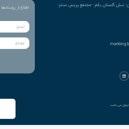
ران- نبش گلستان یکم - مجتمع پریس سنتر-
اطلاع از رویدادها
markting.
راول می باشد.