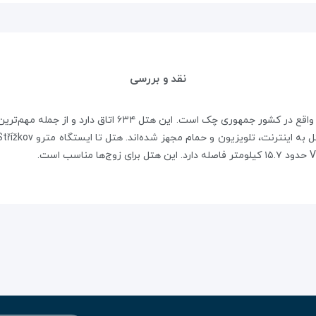
نقد و بررسی
هتل Duo یک هتل چهار ستاره لوکس در شهر پراگ واقع در کشور ج