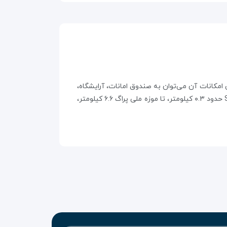
مهوری چک است. این هتل ۶۳۴ اتاق دارد و از جمله مهم‌ترین امکانات آن می‌توان به صندوق امانات، آرایشگاه،
اینترنت، رستوران و پارکینگ اشاره کرد. اتاق‌های هتل به اینترنت، تلویزیون و حمام مجهز شده‌اند. هتل تا ایستگاه مترو Střížkov حدود ۰.۳ کیلومتر، تا موزه ملی پراگ ۶.۶ کیلومتر،