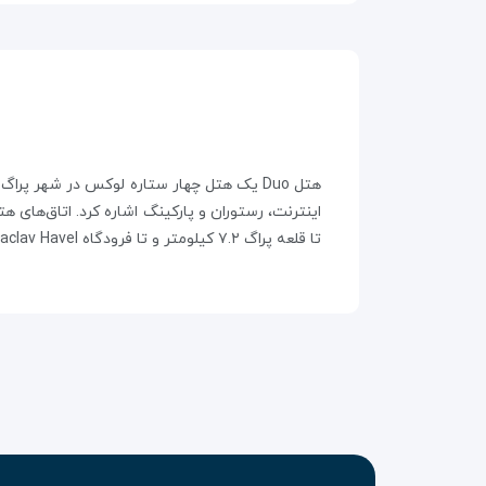
تا قلعه پراگ ۷.۲ کیلومتر و تا فرودگاه Vaclav Havel حدود ۱۵.۷ کیلومتر فاصله دارد. این هتل برای زوج‌ها مناسب است.