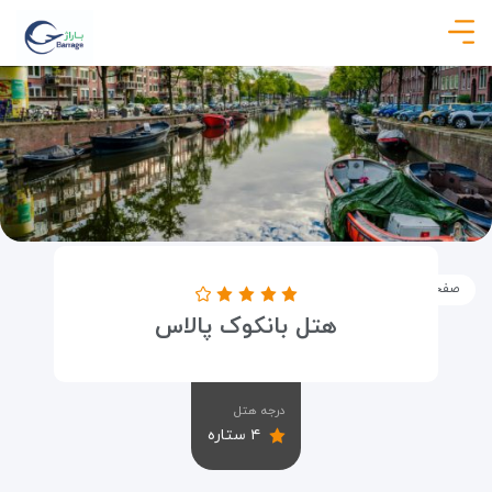
صفحه نخست
اماکن
اقامتگاه ها
هتل بانکوک پالاس
هتل بانکوک پالاس
درجه هتل
۴ ستاره