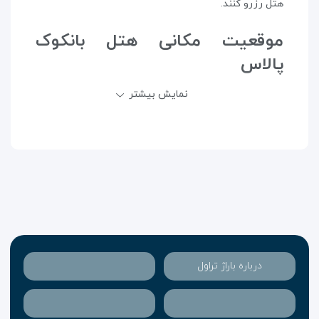
هتل رزرو کنند.
موقعیت مکانی هتل بانکوک
پالاس
نمایش بیشتر
این هتل ۴ ستاره قطعاً یکی از بهترین موقعیت های مکانی
را به خود اختصاص داده است. بانکوک پالاس در منطقه
محبوب پراتونام قرار دارد که این منطقه در واقع مرکز شهر
به شمار می رود در نتیجه با اقامت در این هتل به جاذبه
ها و مراکز خرید وسایل حمل و نقل عمومی و غیره دسترسی
خواهید داشت. فرقی نمی کند هدفتان از خرید بلیط هواپیما
و سفر به بانکوک چیست، بدون شک اقامت در هتلی که در
مرکز شهر قرار دارد لذت اقامت و سفر را چندین برابر خواهد
کرد.
درباره باراژ تراول
انواع اتاق های هتل بانکوک پالاس