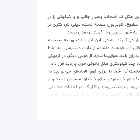
ن شنید. این هتل که خدمات بسیار جالب و با کیفیتی را در
 مطبوع، تلویزیون صفحه تخت، مینی بار، کتری تر
فر به شهر تفلیس در ذهنتان نقش ببندد.
ار می‌گیرند. تمامی این اتاق‌ها مجهز به سیستم
 این که اقامت آسوده‌ای در فضای داخلی آن خواهید داشت، از بابت دسترسی به نقاط
ران بلیط هوایپما ندارد. از طرفی دیگر، در نزدیکی
چند کیلومتری هتل باتونی مورد بازدید قرار داد.
ت که شما با انرژی فوق العاده‌ای می‌توانید به
 غذاهای خوشمزه را برای خودتان سفارش دهید و از
دنی‌ها و نوشیدنی‌های رنگارنگ، در لحظات مختلفی
ل باتونی تفلیس، شما از این گزینه نیز می‌توانید
 قرار داده می‌شوند. اما برخی از سرویس‌ها مثل
ه خواهند شد. در مورد کارکنان این هتل بد نیست
آن است.
 در داخل اقامتگاه تعبیه شده نیز غافل نشوید.