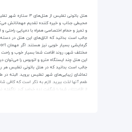
هتل باتونی تفلیس ا
محیطی جذاب و خیره کننده تقدیم مهمانانش می‌کند
و تمیز و حمام اختصاصی همراه با دمپایی راحتی و ل
جالب است بدانید که اتاق‌های این هتل در دسته ب
مختلف شهر، روند اقامت شما بسیار خوب و راحت خواهد
این هتل چند ایستگاه مترو و اتوبوس را می‌توان دی
جالب است بدانید که در هتل باتونی تفلیس هر روز
تماشای زیبایی‌های شهر تفلیس بروید. البته در طو
طعم آنها لذت ببرید. لازم به ذکر است که کافی شا
از اقامتتان شما را شگفت زده خواهد کرد. ناگفته ن
نهایت استفاده را ببرید.
سرویس‌های نظافت روزانه و اینترنت بی سیم پر سر
حمل و نقل به فرودگاه، اتو، خشکشویی و لباسشویی
بدانید که اغلب آنها می‌توانند به سه زبان انگلیسی، روسی و گر
پیشنهاد ما به شما این است که در صورت رزرو ات