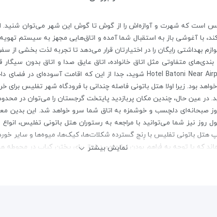
ز هتل‌های ۳ ستاره شهر تفلیس است که شهرت و آوازه‌اش را از گوش تا گوش این شهر می‌توا
، با آغوشی باز به استقبال شما آمده و اتاق‌هایی مجهز به سیستم تهویه
وازم بهداشتی رایگان را در اختیارتان قرار می‌دهد تا تجربه لذت بخشی از س
ندی‌های متفاوتی مثل اتاق خانواده، اتاق عایق صدا و اتاق بدون سیگار قر
گرمایشی بسیار خوبی نیز هستند. اگر مهمان Hotel Batoni Near Airport شوید، جدا از
 بود. زیرا اولا هتل باتونی فاصله چندانی با فرودگاه شهر تفلیس برای خریدا
د. در عین حال، چندین مکان پربازدید پایتخت گرجستان را می‌توان در محدوده 
 صبحانه‌ای دلچسب و خوشمزه به اتاق شما سرو خواهد شد. این بدین معناس
ل روز نیز شما می‌توانید با مراجعه به رستوران هتل باتونی تفلیس، انواع
پ هتل باتونی تفلیس با رِنج گسترده شکلات‌ها، کیک‌ها، میوه‌ها و سایر خور
ماند که با توجه به فراهم بودن لوازم مورد نیاز برای پختن کباب در محوطه هت
نمایش بیشتر
عت به همراه پارکینگ هتل باتونی تفلیس به صورت رایگان در اختیار مهمانان
 با پرداخت هزینه مختصری، توسط کارکنان هتل باتونی تفلیس به شما ارائ
جی با شما مکالمه کنند. نکته مهم دیگر در مورد هتل باتونی تفلیس، ۲۴ ساعته بودن بخش پذیرش 
اق در هتل باتونی تفلیس، از بازی و تفریح در محوطه سرپوشیده مخصوصی که