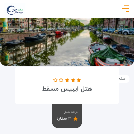
صفحه نخست
اماکن
اقامتگاه ها
هتل ایبیس مسقط
هتل ایبیس مسقط
درجه هتل
۳ ستاره