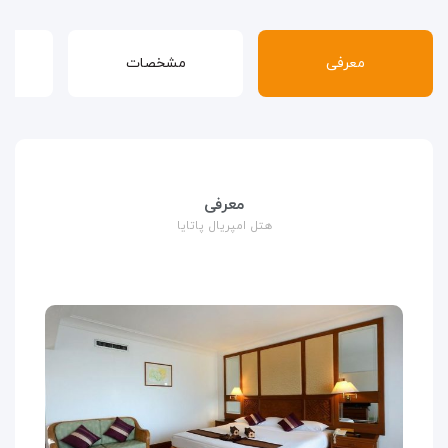
معرفی
مشخصات
قوا
معرفی
هتل امپریال پاتایا