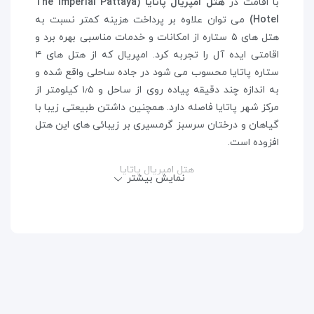
با اقامت در
هتل امپریال پاتایا (The Imperial Pattaya
Hotel)
می توان علاوه بر پرداخت هزینه کمتر نسبت به
هتل های ۵ ستاره از امکانات و خدمات مناسبی بهره برد و
اقامتی ایده آل را تجربه کرد. امپریال که از هتل های ۴
ستاره پاتایا محسوب می شود در جاده ساحلی واقع شده و
به اندازه چند دقیقه پیاده روی از ساحل و ۱٫۵ کیلومتر از
مرکز شهر پاتایا فاصله دارد. همچنین داشتن طبیعتی زیبا با
گیاهان و درختان سرسبز گرمسیری بر زیبائی های این هتل
افزوده است.
هتل امپریال پاتایا
نمایش بیشتر
هتل چهار ستاره امپریال پاتایا فقط چند دقیقه به دور از
مرکز خرید معروف و ساحلی سنترال فستیوال و کافه هارد
راک قرار گرفته و خیابان پر جنب و جوش واکینگ استریت
که مملو از سرگرمی های شبانه است و از دیدگاه بسیاری از
مسافران از اصلی ترین
جاذبه های گردشگری پاتایا
به شمار
می آید در فاصله ۱٫۸ کیلومتری هتل واقع شده است.
مسافران هنگام بازگشت به کشور برای رسیدن به فرودگاه