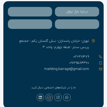
بین المللی سووارنابومی بانکوک و فرودگاه Utapao به
ترتیب باید مسافتی حدود ۱۲۰ و ۴۳ کیلومتری را طی کنند.
درباره باراژ تراول
هتل های ۴ ستاره تایلند
هتل امپریال به عنوان یکی از بهترین
هتل های پاتایا
با
گرید ۴ ستاره، دارای ۳۰۰ اتاق سوپریور، اتاق سوپریور
تهران- خیابان پاسداران- نبش گلستان یکم - مجتمع
اجرائی، دلوکس اجرائی، سوئیت خانوادگی و سوئیت
پریس سنتر- طبقه چهارم- واحد ۳
پرزیدنتال می باشد که به سبک تایلندی دکور شده اند و با
امکاناتی مدرن برای ساختن اقامتی دلپذیر برای مهمانان
۰۲۱-۳۸۴۷۹
تجهیز شده اند. هر واحد دارای بالکن اختصاصی است و
۰۹۱۲۹۵۸۴۳۶۰
مهمانان می توانند حین نوشیدن چای و قهوه از دیدگاه
markting.barrage@gmail.com
های پانورامای دریا و خط افق لذت ببرند. دسترسی به
اینترنت با سرعت بالا امکان پذیر گشته و تلویزیون با کانال
های ماهواره ای و تلفن آی دی دی در اتاق ها تعبیه شده
ما را در شبکه‌های اجتماعی دنبال کنید
است. حمام اختصاصی با وان و دوش در دسترس است و
گاوصندوقی به منظور حفاظت از اشیای گرانبهای مهمانان
تدارک دیده شده است. لوازم بهداشتی، سشوار، بطری آب،