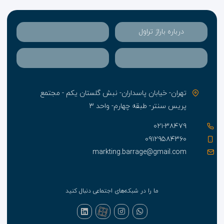
نیز قصد سفر با فرانسه به این منطقه را دارید می توانید
برای اقامت خود هتل (Le Belmont Champs Elysees) را
انتخاب نمایید. فرانسه دارای انواع جاذبه های طبیعی، جاذبه
درباره باراژ تراول
های فرهنگی و جاذبه های ویژه می باشد که می تواند هر
گردشگری را مجذوب خود کند.
تهران- خیابان پاسداران- نبش گلستان یکم - مجتمع
پریس سنتر- طبقه چهارم- واحد ۳
۰۲۱-۳۸۴۷۹
۰۹۱۲۹۵۸۴۳۶۰
markting.barrage@gmail.com
ما را در شبکه‌های اجتماعی دنبال کنید