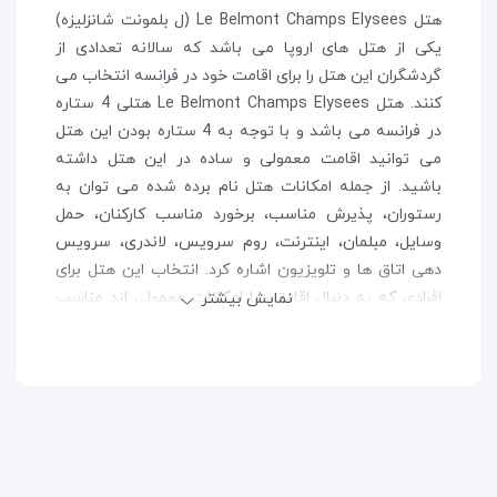
هتل Le Belmont Champs Elysees (ل بلمونت شانزلیزه)
یکی از هتل های اروپا می باشد که سالانه تعدادی از
گردشگران این هتل را برای اقامت خود در فرانسه انتخاب می
کنند. هتل Le Belmont Champs Elysees هتلی 4 ستاره
در فرانسه می باشد و با توجه به 4 ستاره بودن این هتل
می توانید اقامت معمولی و ساده در این هتل داشته
باشید. از جمله امکانات هتل نام برده شده می توان به
رستوران، پذیرش مناسب، برخورد مناسب کارکنان، حمل
وسایل، مبلمان، اینترنت، روم سرویس، لاندری، سرویس
دهی اتاق ها و تلویزیون اشاره کرد. انتخاب این هتل برای
افرادی که به دنبال اقامتی با امکانات معمولی اند مناسب
نمایش بیشتر
می باشد.
فرانسه در اکثر نقاط خود دارای اغلب ویژگی های منطقه ای
برای جذب افرادی که به دنبال مقاصد مختلف تفریحی-
سرگرمی، فرهنگی، تاریخی، و تجاری-بازرگانی هستند، می
باشد. همین امر موجب شده سالانه گردشگران بسیاری تور
فرانسه را به عنوان مقصد سفر خود انتخاب کنند. اگر شما