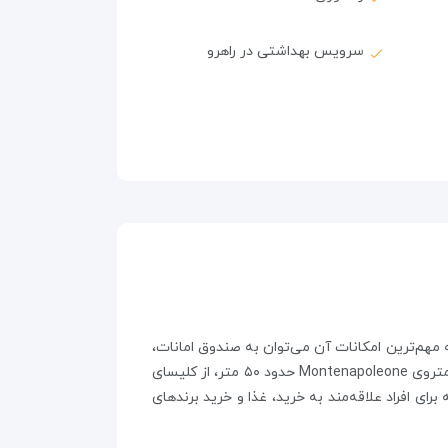
سرویس بهداشتی در راهرو
کس در شهر میلان واقع در کشور ایتالیا است. این هتل ۹۵ اتاق دارد و از جمله مهم‌ترین امکانات آن می‌توان به صندوق امانات،
وای‌فای رایگان، ماساژ، سالن ورزشی و پذیرش ۲۴ ساعته اشاره کرد. هر اتاق مجهز به تلویزیون ال‌سی‌دی و آیپاد است. هتل از متروی Montenapoleone حدود ۵۰ متر، از کلیسای
 فرودگاه لینیت فاصله دارد. این منطقه برای افراد علاقه‌مند به خرید، غذا و خرید برندهای