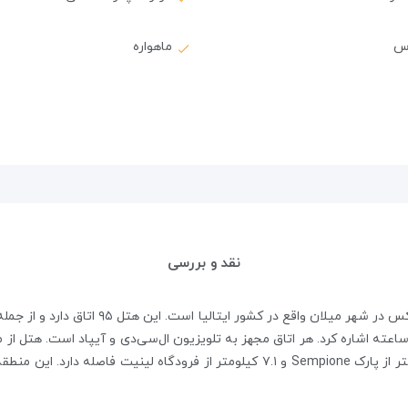
اس
ماهواره
نقد و بررسی
هتل Armani Hotel Milano یک هتل پنج ستاره لو
میلان و تئاتر Scala حدود ۱۰ دقیقه پیاده، ۱ کیلومتر از پارک Sempione و ۷.۱ کیلومتر از