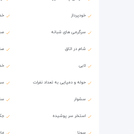
خودپرداز
خد
سرگرمی های شبانه
صب
شام در اتاق
صن
لابی
خد
حوله و دمپایی به تعداد نفرات
سر
سشوار
سن
استخر سر پوشیده
جک
سونا
ماس