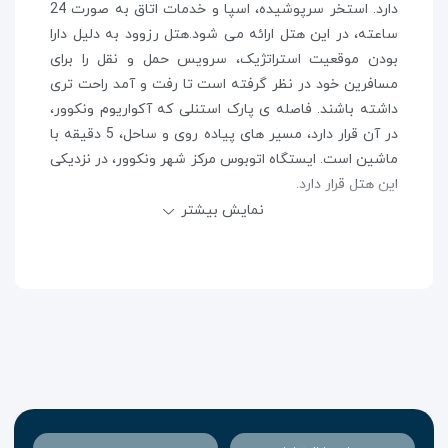
دارد. استخر سرپوشیده، اسپا و خدمات اتاق به صورت 24
ساعته، در این هتل ارائه می شود.هتل رزوود به دلیل دارا
بودن موقعیت استراتژیک، سرویس حمل و نقل را برای
مسافرین خود در نظر گرفته است تا رفت و آمد راحت تری
داشته باشند. فاصله ی پارک استنلی که آکواریوم ونکوور،
در آن قرار دارد، مسیر های پیاده روی و ساحل، 5 دقیقه با
ماشین است. ایستگاه اتوبوس مرکز شهر ونکوور، در نزدیکی
این هتل قرار دارد.
نمایش بیشتر
امکانات هتل 5 ستاره رزوود جورجیا
ونکوور کانادا
زوج هایی که این هتل را به عنوان اقامتگاه خود انتخاب
کرده اند، به این هتل امتیاز 9.7 داده اند. طبق نظر سنجی
های انجام شده از مهمانان، وجود ایستگاه اتوبوس مورد
علاقه مهمانان بوده است.تنها با در دست داشتن ویزای
کانادا، اقامتی بی نظیر و رویایی را در رزوود جورجیا، برای
خود رقم بزنید. اما شرایط اخذ ویزای کانادا چیست؟ به