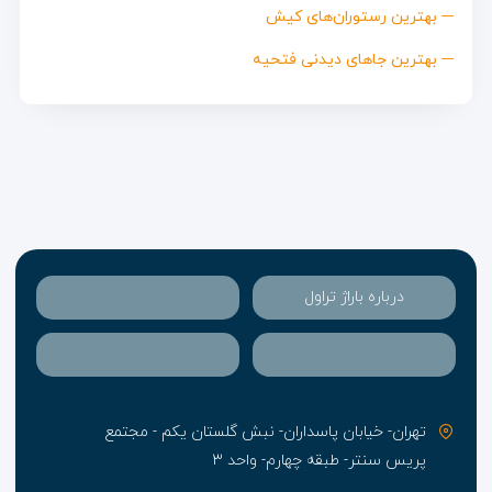
بهترین رستوران‌های کیش
بهترین جاهای دیدنی فتحیه
درباره باراژ تراول
تهران- خیابان پاسداران- نبش گلستان یکم - مجتمع
پریس سنتر- طبقه چهارم- واحد ۳