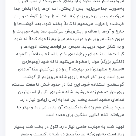
می‌خیسانیم. بعد، نخود و لوبیاهای خیس‌شده از شب قبل را
به‌صورت جدا می‌پزیم. پس از پختن، آب آن‌ها را با آبکش جدا
می‌کنیم و بیرون می‌ریزیم (به علت نفاخ بودن). گوشت و پیاز
خردشده را حرارت می‌دهیم تا کاملاً پخته شود، بعد گوشت‌ها را
خارج و آن‌ها را صاف و ریش‌ریش می‌کنیم. بعد بقیه حبوبات را
درون دیگ می‌ریزیم و مرتب هم می‌زنیم تا مواد کاملاً له شود
و به شکل حلیم دربیاید. سپس، در اواسط پخت، ادویه‌ها و
گوشت‌ها و دنبه‌های چرخ‌شده‌ی خام را اضافه و دائماً با کمچه
(کفگیر بزرگ) مواد را مخلوط می‌کنیم تا له شود (چمبه‌زدن
=اصطلاح مشهدی)؛ در نهایت، آن را دم می‌کنیم. غذا آماده‌ی
سرو است و در آخر قیمه را روی شله می‌ریزیم. از گوشت
گوسفندی استفاده شود. این غذا در حدود شش تا هفت ساعت،
روی حرارت، هم زده می‌شود. شله مشهدی یکی از اصیل‌ترین
غذاهای مشهد است. پخت این غذا به زمان زیادی نیاز دارد.
هرچه بیشتر هم زده شود، کیفیت آن بالاتر می‌رود و بهتر جا
می‌افتد. شله غذایی سنگین برای معده است.
تهیه شله به مهارت خاصی نیاز دارد. تنوع در پخت شله بسیار
زیاد است به‌طوری‌که تقریباً هیچ دو شله‌ای کیفیت و طعم