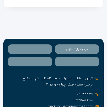
درباره باراژ تراول
تهران- خیابان پاسداران- نبش گلستان یکم - مجتمع
پریس سنتر- طبقه چهارم- واحد ۳
۰۲۱-۳۸۴۷۹
۰۹۱۲۹۵۸۴۳۶۰
markting.barrage@gmail.com