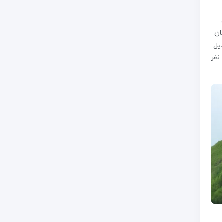
ان
یل
نفر