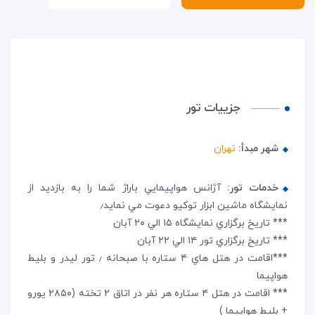
جزییات تور
شهر مبدأ:
تهران
خدمات تور:
آژانس هواپيمايي باراژ شما را به بازديد از
نمايشگاه ماشین ابزار توکیو دعوت مي نمايد٫
*** تاريخ برگزاري نمايشگاه ۱۵ الي ۲۰ آبان
*** تاريخ برگزاري تور ۱۴ الي ۲۲ آبان
***اقامت در هتل هاي ۴ ستاره با صبحانه ٫ تور ليدر و بليط
هواپيما
*** اقامت در هتل ۴ ستاره هر نفر در اتاق ۲ تخته (۲۸۵۰ يورو
+ بليط هواپيما )