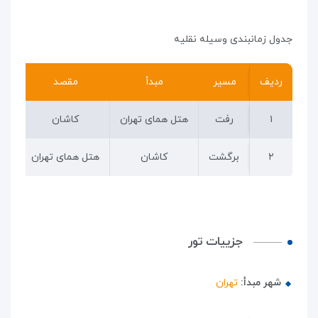
جدول زمانبندی وسیله نقلیه
ردیف
ردیف
مسیر
مبدأ
مقصد
زما
۱
۱
رفت
هتل همای تهران
کاشان
۲
۲
برگشت
کاشان
هتل همای تهران
جزییات تور
شهر مبدأ:
تهران