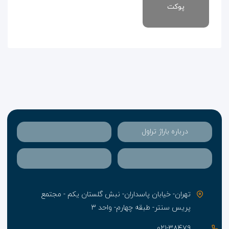
پوکت
درباره باراژ تراول
تهران- خیابان پاسداران- نبش گلستان یکم - مجتمع
پریس سنتر- طبقه چهارم- واحد ۳
۰۲۱-۳۸۴۷۹