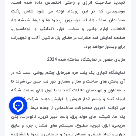
تجدید صلاحیت انرژی و راحتی اختصاص داده شده است.
موضوعاتی که در این رویداد ارائه می شود شامل پاکت
ساختمان، سقف ها، فنستراسیون، پنجره ها و درها، شیشه ها،
قطعات، لوازم جانبی و سخت افزار، آفتابگیر و اتوماسیون،
صفحه نمایش ضد حشرات در فضای باز، ماشین آلات و تجهیزات
برای ویندوز خواهد بود.
مزایای حضور در نمایشگاه ساخته شده 2024
نمایشگاه تجاری یک پلت فرم غیرقابل چشم پوشی است که در
آن بخش های ساخت و ساز و معماری دور هم جمع می شوند تا
با معماران و مهندسان ملاقات کنند تا با غول های صنعت شبکه
ایجاد کنند و چشم انداز فروش را افزایش دهند. شرکت کنندگان
می توانند آخرین محصولات ساختمانی از جمله درها، سقف ها،
پله ها، شیشه های مولد برق، بالسا فیبر کربن، نانوذرات، بتن
مریخی، ابزار، تهویه مطبوع، سیستم های هشدار، جرم و عایق
حرارتی، مواد طبیعی، مصالح پنجره و جانمایی و غیره را مشاهده