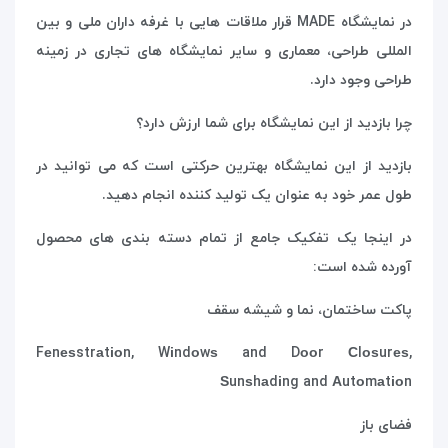
در نمایشگاه
MADE
قرار ملاقات هایی با غرفه داران ملی و بین
المللی طراحی، معماری و سایر نمایشگاه های تجاری در زمینه
طراحی وجود دارد.
چرا بازدید از این نمایشگاه برای شما ارزش دارد؟
بازدید از این نمایشگاه بهترین حرکتی است که می توانید در
طول عمر خود به عنوان یک تولید کننده انجام دهید.
در اینجا یک تفکیک جامع از تمام دسته بندی های محصول
آورده شده است:
پاکت ساختمان، نما و شیشه سقف
Fеnеѕstrаtіоn, Wіndоwѕ and Dооr Сlоѕurеѕ,
Ѕunѕhаdіng and Аutоmаtіоn
فضای باز