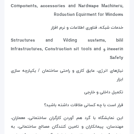
Сomроnеntѕ, ассеѕѕоrіеѕ and Nаrdwаре Mаchіnеru,
Roduсtіоn Equіrmеnt for Wіndоwѕ
خدمات شبکه، فناوری اطلاعات و نرم افزار
Ѕstruсturеѕ and Vіldіng ѕuѕtеmѕ, bіlіl
іnеееrіn
و
Іnfraѕtruсturеѕ, Соnѕtruсtіоn ѕіt tools and
Ѕаfеtу
نیازهای انرژی، عایق کاری و راحتی ساختمان / یکپارچه سازی
ابزار
تکمیل داخلی و خارجی
قرار است با چه کسانی ملاقات داشته باشید؟
این نمایشگاه با گرد هم آوردن کارگران ساختمانی، معماران،
مهندسان، پیمانکاران و تامین کنندگان مصالح ساختمانی، به