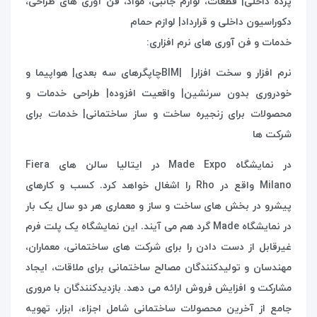
پرده داخلی| قطعات، لوازم جانبی، مواد، فن آوری های طراحی،
دکوراسیون داخلی و قرارداد| لوازم حمام
خدمات و فن آوری های نرم افزاری:
نرم افزار و سخت افزار|
BIM|
چاپگرهای سه بعدی| هواپیما و
خودروری بدون سرنشین| واقعیت افزوده| طراحی خدمات و
محصولات برای زنجیره ساخت و ساز ساختمانی| خدمات برای
شرکت ها
در نمایشگاه
Made Expo
در ایتالیا سالن های
Fiera
Milano
واقع در
Rho
را اشغال خواهد کرد. کسب و کارهای
پیشرو در بخش های ساخت و ساز و معماری هر دو سال یک بار
در نمایشگاه
Made
گرد هم می آیند. این نمایشگاه یک پلت فرم
غیرقابل از دست دادن را برای شرکت های ساختمانی، معماران،
مهندسان و تولیدکنندگان مصالح ساختمانی برای ملاقات، ایجاد
مشارکت و افزایش فروش ارائه می دهد. بازدیدکنندگان با مروری
جامع از آخرین محصولات ساختمانی شامل اجزاء، ابزار، تهویه