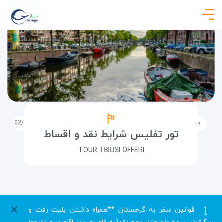
صفحه نخست
تورها
تورهای خارجی
تور تفلیس4شب-5روز(403/02/13)
تور تفلیس شرایط نقد و اقساط
TOUR TBILISI OFFERI
×
قوانین سفر به گرجستان **همراه داشتن بلیت رفت و