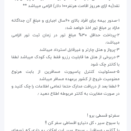
نقد(به ازای هرروز اقامت هرنفر۱۰۰ دلار) الزامی میباشد **
۱-صدور بیمه برای افراد بالای ۶۰سال اجباری و مبلغ آن جداگانه
مازاد بر مبلغ تور اخذ خواهد شد٫
۲-پرداخت حداقل ۳۰% مبلغ تور در زمان ثبت تور الزامی
میباشد٫
۳-پرواز و هتل چارتر و غیرقابل استرداد میباشد
۴-دربرخی از هتل ها قابلیت رزرو فقط یک کودک میباشد لطفا
با کانتر چک شود
۵-مسئولیت کنترل پاسپورت مسافرین از بابت هرنوع
ممنوعیت خروج از کشور برعهده مسافر میباشد
۶-لطفا بعد از دریافت مدارک حتما تمامی اطلاعات را چک کنید و
در صورت مغایرت به کانتر مربوطه اطلاع دهید ٫
سفرتو قسطی برو !
با سبوح سیر ، کل دنیارو اقساطی سفر کن !!
با آژانس مسافرتی سبوح سیر این امکان رو داری که تورهای