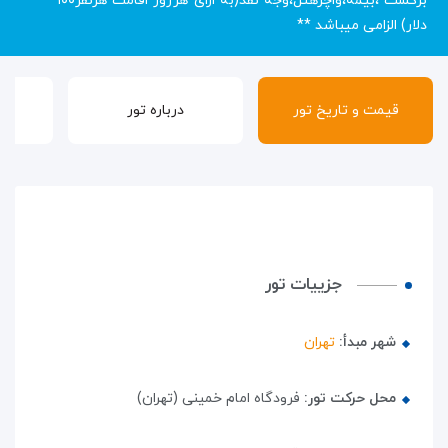
برگشت ،بیمه،واچرهتل،وجه نقد(به ازای هرروز اقامت هرنفر۱۰۰
دلار) الزامی میباشد **
قیمت و تاریخ تور
درباره تور
گ
جزییات تور
شهر مبدأ:
تهران
محل حرکت تور:
فرودگاه امام خمینی (تهران)