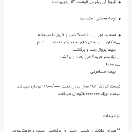
تاریخ ارزان‌ترین قیمت:
۱۳ اردیبهشت
درجه سختی:
متوسط
خدمات تور:
__ اقامت۴شب و ۵روز با صبحانه
__امکان رزرو هتل های استخردار با ناهار یا شام
__بلیط پرواز رفت و برگشت
__ترانسفر فرودگاهی رفت و برگشت
__راهنما
__بیمه مسافرتی
قیمت کودک ۲تا۶ سال بدون تخت ۹/۸۰۰/۰۰۰تومان میباشد
قیمت نوزاد ۱/۰۰۰/۰۰۰تومان میباشد
توضیحات:
**همراه داشتن بلیت رفت و برگشت ،بیمه،واچرهتل،وجه