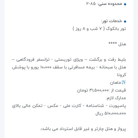
محدوده سنی:
۸۵-۲
خدمات تور:
تور بانکوک ( ۷ شب و ۸ روز )
هتل ****
بلیط رفت و برگشت – ویزای توریستی - ترانسفر فرودگاهی –
هتل با صبحانه - بیمه مسافرتی با سقف ۱۰،۰۰۰ یورو با پوشش
کرونا
ماهان
قیمت از :۴۱,۵۰۰,۰۰۰ تومان
مدارک لازم:
پاسپورت - شناسنامه - کارت ملی - عکس - تمکن مالی بالای
۵۱۰،۰۰۰،۰۰۰ ریال
پرواز و ھتل چارتر و غیر قابل استرداد می باشد٫