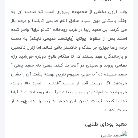
وات آرون بخشی از مجموعه‌ پیروزی است که قدمت آن به
جنگ باستانی بین سیام سابق (نام قدیمی تایلند) و برمه باز
می گردد. این معبد زیبا در غرب رودخانه “شائو فرایا” واقع شده
است. پس از سقوط آیوتایا (پایتخت قدیمی تایلند) به دست
برمه‌ای‌ها چیزی جز سنگ و خاکستر باقی نماند. اما ژنرال تاکسین
و بازماندگان عهد بستند که تا هنگام طلوع دوباره خورشید رژه
نظامی بروند و معبدی در آنجا بنا کنند. معنی نام معبد یعنی ”
معبد سپیده دم” به‌خوبی مفهوم تاریخ نهفته پشت آن را نشان
می‌دهد. اگر درست قبل از غروب آفتاب از معبد بالا بروید،
می‌توانید چشم‌اندازی بسیار زیبا مشرف به رودخانه شائوفرایا
تماشا کنید. فرصت دیدن این مجموعه‌ زیبا را به‌هیچ‌وجه از
دست ندهید.
معبد بودای طلایی