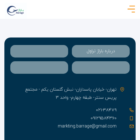
درباره باراژ تراول
تهران- خیابان پاسداران- نبش گلستان یکم - مجتمع
پریس سنتر- طبقه چهارم- واحد ۳
۰۲۱-۳۸۴۷۹
۰۹۱۲۹۵۸۴۳۶۰
markting.barrage@gmail.com