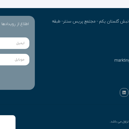
ن- نبش گلستان یکم - مجتمع پریس سنتر- طبقه
اطلاع از رویدادها
marktin
راول می باشد.