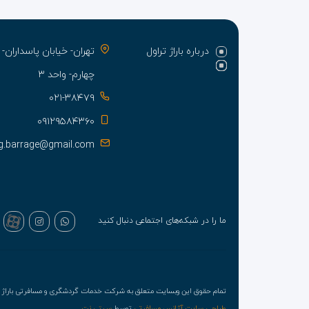
درباره باراژ تراول
تهران- خیابان پاسدارا
چهارم- واحد ۳
۰۲۱-۳۸۴۷۹
۰۹۱۲۹۵۸۴۳۶۰
g.barrage@gmail.com
ما را در شبکه‌های اجتماعی دنبال کنید
تمام حقوق این وبسایت متعلق به شرکت خدمات گردشگری و مسافرتی باراژ ت
طراحی سایت آژانس مسافرتی
توسط
سیتی نت