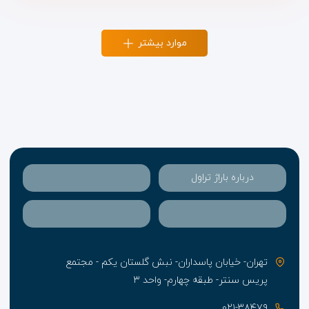
موارد بیشتر
درباره باراژ تراول
تهران- خیابان پاسداران- نبش گلستان یکم - مجتمع
پریس سنتر- طبقه چهارم- واحد ۳
۰۲۱-۳۸۴۷۹